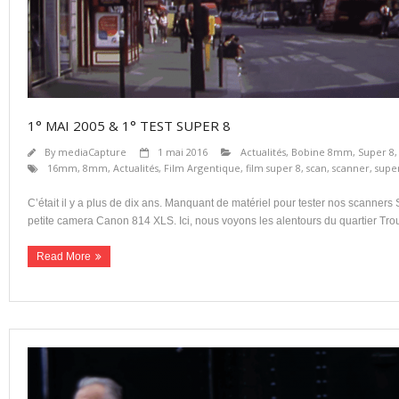
1° MAI 2005 & 1° TEST SUPER 8
By
mediaCapture
1 mai 2016
Actualités
,
Bobine 8mm, Super 8
16mm
,
8mm
,
Actualités
,
Film Argentique
,
film super 8
,
scan
,
scanner
,
supe
C’était il y a plus de dix ans. Manquant de matériel pour tester nos scann
petite camera Canon 814 XLS. Ici, nous voyons les alentours du quartier Tro
Read More