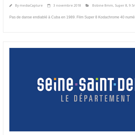
By
mediaCapture
3 novembre 2018
Bobine 8mm, Super 8, 9
Pas de danse endiablé à Cuba en 1989. Film Super 8 Kodachrome 40 numéri