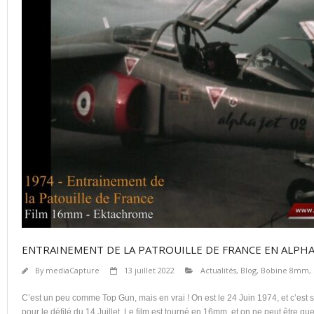
ENTRAINEMENT DE LA PATROUILLE DE FRANCE EN ALPHA 
By
mediaCapture
13 juillet 2022
Actualités
,
Blog
,
Bobine 8mm, 
C’est un peu comme Top Gun, mais en vrai ! On est le 24 Juin 1974, et c’est
pour le défilé du 14 Juillet. Le film est tourné en 16mm, et on ne peut être qu