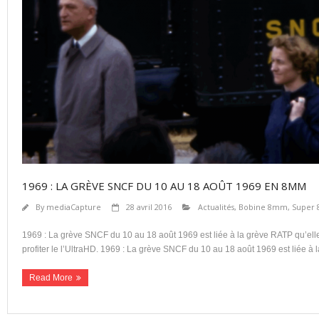
1969 : LA GRÈVE SNCF DU 10 AU 18 AOÛT 1969 EN 8MM
By
mediaCapture
28 avril 2016
Actualités
,
Bobine 8mm, Super 
1969 : La grève SNCF du 10 au 18 août 1969 est liée à la grève RATP qu’ell
profiter le l’UltraHD. 1969 : La grève SNCF du 10 au 18 août 1969 est liée à 
Read More