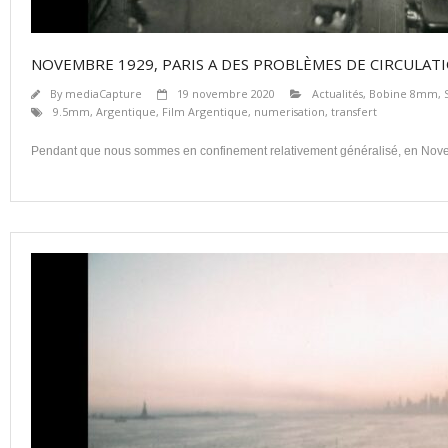
NOVEMBRE 1929, PARIS A DES PROBLÈMES DE CIRCULAT
By
mediaCapture
19 novembre 2020
Actualités
,
Bobine 8mm, 
9.5mm
,
Argentique
,
Film Argentique
,
numerisation
,
transfert
Pendant que nous sommes en confinement relativement généralisé, en Novem