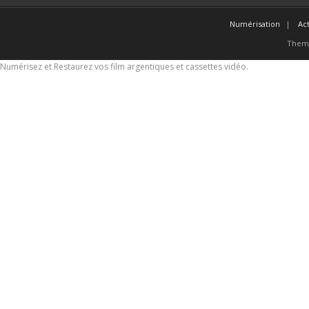
Numérisation
Act
Them
Numérisez et Restaurez vos film argentiques et cassettes vidéo.