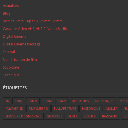
Actualités
Blog
Bobine 8mm, Super 8, 9.5mm, 16mm
Cassette Video VHS, VHS-C, Video 8, HI8
Digital Cinema
Digital Cinema Package
Festival
Numérisation de film
Scopitone
Technique
ÉTIQUETTES
4K
8MM
9.5MM
16MM
35MM
ACTUALITÉS
ARGENTIQUE
BOBI
FILMFABRIEK
FILM SUPER 8
FULL APERTURE
HISTORIQUE
MULLER
NU
SERVEURS DE STOCKAGE
STOCKAGE
SUPER
SUPER 8
TRANSFERT
UL