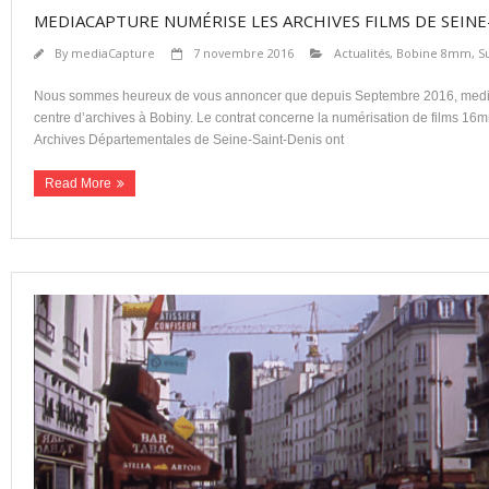
MEDIACAPTURE NUMÉRISE LES ARCHIVES FILMS DE SEINE
By
mediaCapture
7 novembre 2016
Actualités
,
Bobine 8mm, S
Nous sommes heureux de vous annoncer que depuis Septembre 2016, mediaC
centre d’archives à Bobiny. Le contrat concerne la numérisation de films 1
Archives Départementales de Seine-Saint-Denis ont
Read More