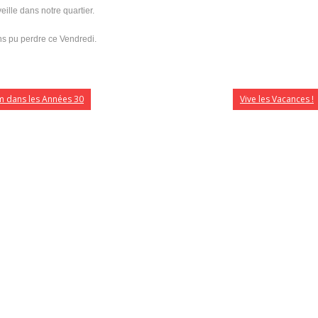
lle dans notre quartier.
ns pu perdre ce Vendredi.
mm dans les Années 30
Vive les Vacances !