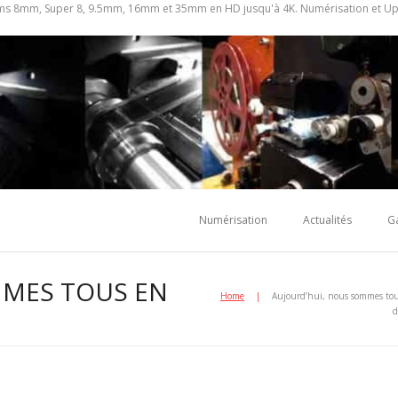
ilms 8mm, Super 8, 9.5mm, 16mm et 35mm en HD jusqu'à 4K. Numérisation et Up-c
Numérisation
Actualités
G
MMES TOUS EN
Home
|
Aujourd’hui, nous sommes to
d