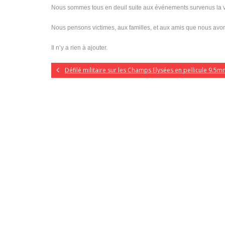
Nous sommes tous en deuil suite aux événements survenus la vei
Nous pensons victimes, aux familles, et aux amis que nous avo
Il n’y a rien à ajouter.
Défilé militaire sur les Champs Elysées en pellicule 9.5