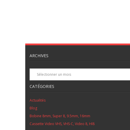
ARCHIVES
Archives
CATÉGORIES
Actualités
Blog
Bobine 8mm, Super 8, 9.5mm, 16mm
Cassette Video VHS, VHS-C, Video 8, HI8