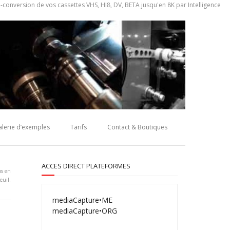
onversion de vos cassettes VHS, HI8, DV, BETA jusqu'en 8K par Intelligence
alerie d’exemples
Tarifs
Contact & Boutiques
ACCES DIRECT PLATEFORMES
us en
euil.
mediaCapture•ME
mediaCapture•ORG