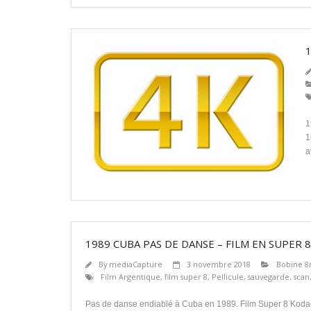
1
1
a
1989 CUBA PAS DE DANSE – FILM EN SUPER 8
By
mediaCapture
3 novembre 2018
Bobine 8
Film Argentique
,
film super 8
,
Pellicule
,
sauvegarde
,
scan
Pas de danse endiablé à Cuba en 1989. Film Super 8 Koda