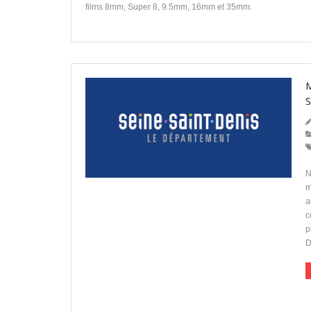
films 8mm, Super 8, 9.5mm, 16mm et 35mm.
N
m
a
c
p
D