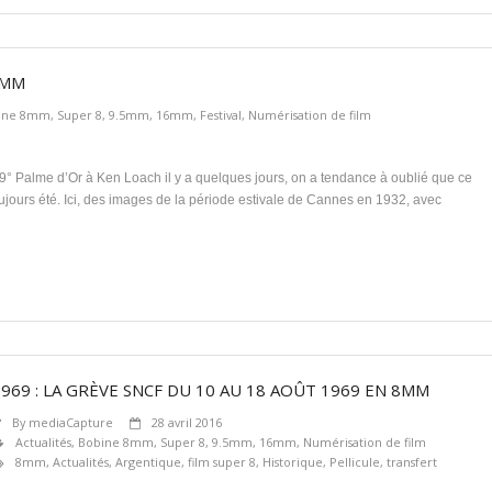
5MM
ine 8mm, Super 8, 9.5mm, 16mm
,
Festival
,
Numérisation de film
69° Palme d’Or à Ken Loach il y a quelques jours, on a tendance à oublié que ce
ours été. Ici, des images de la période estivale de Cannes en 1932, avec
1969 : LA GRÈVE SNCF DU 10 AU 18 AOÛT 1969 EN 8MM
By
mediaCapture
28 avril 2016
Actualités
,
Bobine 8mm, Super 8, 9.5mm, 16mm
,
Numérisation de film
8mm
,
Actualités
,
Argentique
,
film super 8
,
Historique
,
Pellicule
,
transfert