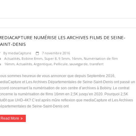
MEDIACAPTURE NUMÉRISE LES ARCHIVES FILMS DE SEINE-
SAINT-DENIS
By
mediaCapture
7 novembre 2016
Actualités
,
Bobine 8mm, Super 8, 9.5mm, 16mm
,
Numérisation de film
16mm
,
Actualités
,
Argentique
,
Pellicule
,
sauvegarde
,
transfert
ous sommes heureux de vous annoncer que depuis Septembre 2016,
ediaCapture et Les Archives Départementales de Seine-Saint-Denis ont passé un
ccord concernant la numérisation de son centre d’archives à Bobiny. Le contrat
oncerne la numérisation de films 16mm en 2,5K jusqu’en 2020. Pourquoi 2,5K
lutôt que UHD-4K? C’est après mûre reflexion que mediaCapture et Les Archives
épartementales de Seine-Saint-Denis ont
Read More