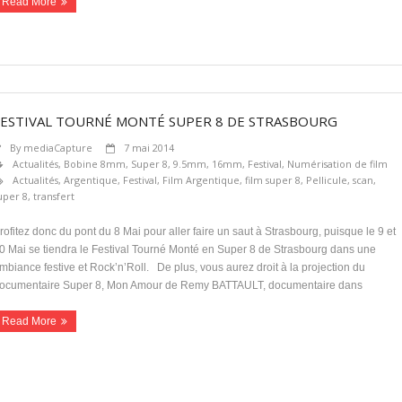
Read More
FESTIVAL TOURNÉ MONTÉ SUPER 8 DE STRASBOURG
By
mediaCapture
7 mai 2014
Actualités
,
Bobine 8mm, Super 8, 9.5mm, 16mm
,
Festival
,
Numérisation de film
Actualités
,
Argentique
,
Festival
,
Film Argentique
,
film super 8
,
Pellicule
,
scan
,
uper 8
,
transfert
rofitez donc du pont du 8 Mai pour aller faire un saut à Strasbourg, puisque le 9 et
0 Mai se tiendra le Festival Tourné Monté en Super 8 de Strasbourg dans une
mbiance festive et Rock’n’Roll. De plus, vous aurez droit à la projection du
ocumentaire Super 8, Mon Amour de Remy BATTAULT, documentaire dans
Read More