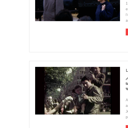
1
e
l
a
A
a
J
p