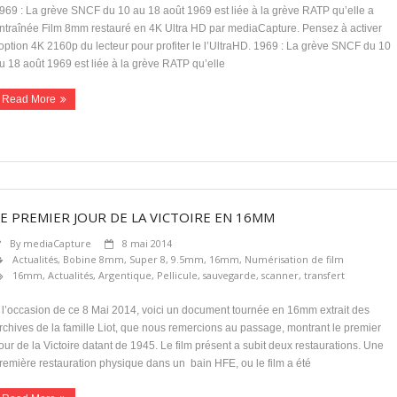
969 : La grève SNCF du 10 au 18 août 1969 est liée à la grève RATP qu’elle a
ntraînée Film 8mm restauré en 4K Ultra HD par mediaCapture. Pensez à activer
’option 4K 2160p du lecteur pour profiter le l’UltraHD. 1969 : La grève SNCF du 10
u 18 août 1969 est liée à la grève RATP qu’elle
Read More
LE PREMIER JOUR DE LA VICTOIRE EN 16MM
By
mediaCapture
8 mai 2014
Actualités
,
Bobine 8mm, Super 8, 9.5mm, 16mm
,
Numérisation de film
16mm
,
Actualités
,
Argentique
,
Pellicule
,
sauvegarde
,
scanner
,
transfert
 l’occasion de ce 8 Mai 2014, voici un document tournée en 16mm extrait des
rchives de la famille Liot, que nous remercions au passage, montrant le premier
our de la Victoire datant de 1945. Le film présent a subit deux restaurations. Une
remière restauration physique dans un bain HFE, ou le film a été