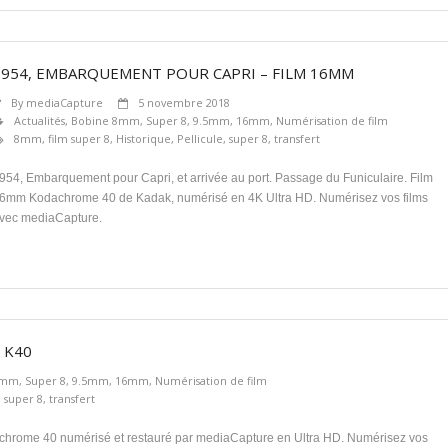
1954, EMBARQUEMENT POUR CAPRI – FILM 16MM
By
mediaCapture
5 novembre 2018
Actualités
,
Bobine 8mm, Super 8, 9.5mm, 16mm
,
Numérisation de film
8mm
,
film super 8
,
Historique
,
Pellicule
,
super 8
,
transfert
954, Embarquement pour Capri, et arrivée au port. Passage du Funiculaire. Film
6mm Kodachrome 40 de Kadak, numérisé en 4K Ultra HD. Numérisez vos films
vec mediaCapture.
 K40
mm, Super 8, 9.5mm, 16mm
,
Numérisation de film
,
super 8
,
transfert
chrome 40 numérisé et restauré par mediaCapture en Ultra HD. Numérisez vos