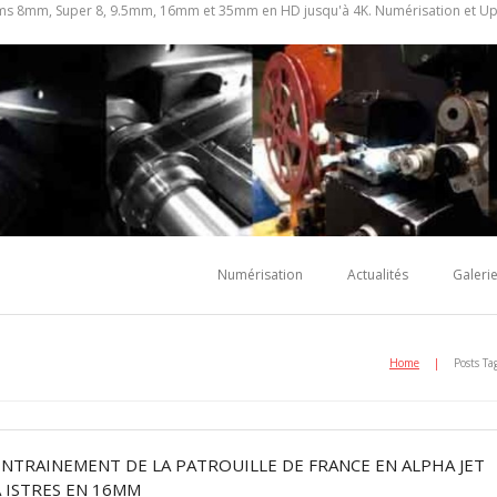
ilms 8mm, Super 8, 9.5mm, 16mm et 35mm en HD jusqu'à 4K. Numérisation et Up-c
Numérisation
Actualités
Galeri
E
Home
|
Posts Ta
ENTRAINEMENT DE LA PATROUILLE DE FRANCE EN ALPHA JET
À ISTRES EN 16MM