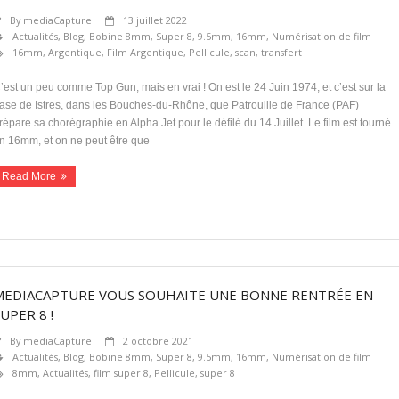
By
mediaCapture
13 juillet 2022
Actualités
,
Blog
,
Bobine 8mm, Super 8, 9.5mm, 16mm
,
Numérisation de film
16mm
,
Argentique
,
Film Argentique
,
Pellicule
,
scan
,
transfert
’est un peu comme Top Gun, mais en vrai ! On est le 24 Juin 1974, et c’est sur la
ase de Istres, dans les Bouches-du-Rhône, que Patrouille de France (PAF)
répare sa chorégraphie en Alpha Jet pour le défilé du 14 Juillet. Le film est tourné
n 16mm, et on ne peut être que
Read More
MEDIACAPTURE VOUS SOUHAITE UNE BONNE RENTRÉE EN
UPER 8 !
By
mediaCapture
2 octobre 2021
Actualités
,
Blog
,
Bobine 8mm, Super 8, 9.5mm, 16mm
,
Numérisation de film
8mm
,
Actualités
,
film super 8
,
Pellicule
,
super 8