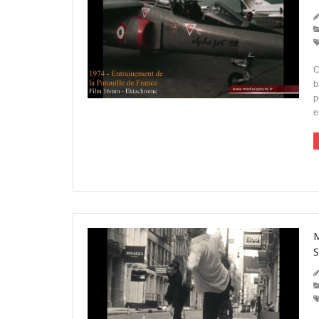
C
b
p
e
S