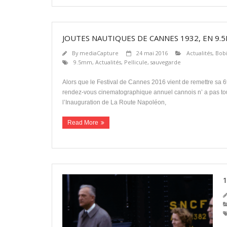
JOUTES NAUTIQUES DE CANNES 1932, EN 9.
By
mediaCapture
24 mai 2016
Actualités
,
Bob
9.5mm
,
Actualités
,
Pellicule
,
sauvegarde
Alors que le Festival de Cannes 2016 vient de remettre sa 
rendez-vous cinematographique annuel cannois n’ a pas touj
l’Inauguration de La Route Napoléon,
Read More