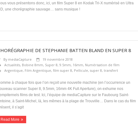
ous vous présentons donc, ici, un film Super 8 en Kodak Tri-X numérisé en Ultra
D, une chorégraphie sauvage… sans musique !
CHORÉGRAPHIE DE STEPHANIE BATTEN BLAND EN SUPER 8
By
mediaCapture
19 novembre 2018
Actualités
,
Bobine 8mm, Super 8, 9.5mm, 16mm
,
Numérisation de film
Argentique
,
Film Argentique
,
film super 8
,
Pellicule
,
super 8
,
transfert
omme à chaque fois que l’on reçoit une nouvelle machine (en l’occurrence un
ouveau scanner Super 8, 9.5mm, 16mm 4K Full Aperture), on exhume nos
empiternels films de test. Ici, l’équipe de mediaCapture sur le Faubourg Saint-
ntoine, à Saint-Michel, là, les mêmes à la plage de Trouville… Dans le cas du film
résent, il s’agit
Read More