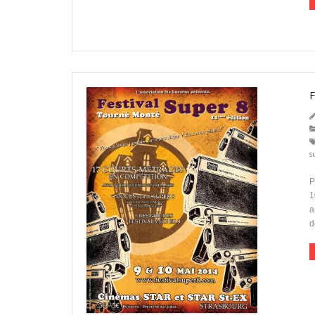
s
P
1
a
d