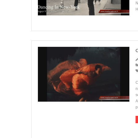
N
H
C
n
s
A
p