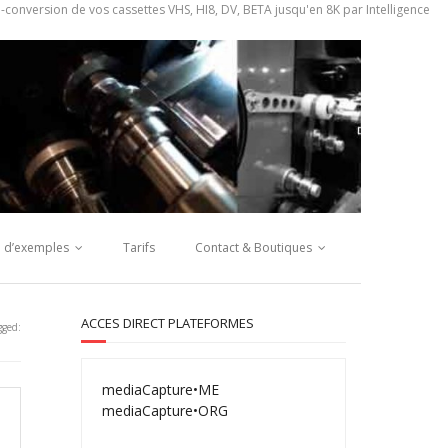
onversion de vos cassettes VHS, HI8, DV, BETA jusqu'en 8K par Intelligence
e d’exemples
Tarifs
Contact & Boutiques
ACCES DIRECT PLATEFORMES
gged:
mediaCapture•ME
mediaCapture•ORG